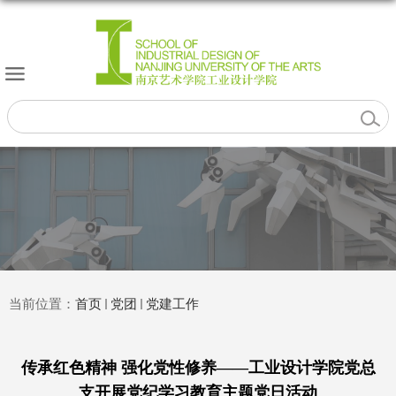
当前位置：
首页
党团
党建工作
传承红色精神 强化党性修养——工业设计学院党总
支开展党纪学习教育主题党日活动