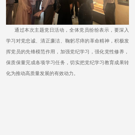
通过
本次
主题党日活动，
全体党员
纷纷表示，要深入
学习对党忠诚、清正廉洁、鞠躬尽瘁的革命精神，积极发
挥党员的先锋模范作用
，
加强党纪学习，强化党性修养，
保质保量完成各项学习任务，切实把党纪学习教育成果转
化为推动高质量发展的有效动力。