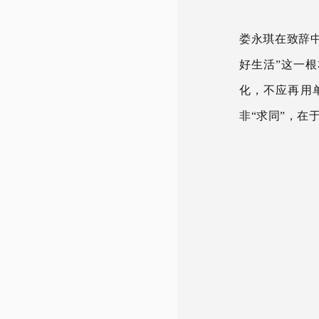
娄永琪
在致辞
好生活”这一
化
，
不应
再用
非“求同”，在