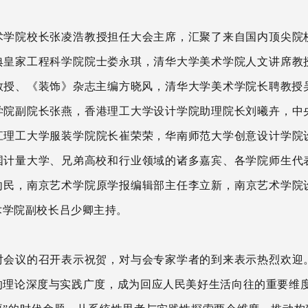
术学院校长张凌浩教授担任大会主席，汇聚了来自国内顶尖院
典皇家工程科学院院士娄永琪，清华大学美术学院人文讲席教
教授、《装饰》杂志主编方晓风，清华大学美术学院长聘教授
学院副院长张燕，香港理工大学设计学院助理院长刘曦卉，中
江理工大学服装学院院长崔荣荣，华南师范大学创意设计学院
国计量大学、兄弟高校和行业领域的诸多嘉宾、各学院师生代
向民
，
南京艺术学院原学报编辑部主任李立新
，
南京艺术学院
术学院副校长吕少卿主持。
对会议的召开表示祝贺，对
与会专家学者
的到来表示
热烈
欢迎
的理论深度与实践广度
，
成为回应人民美好生活向往的重要维