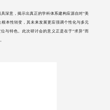
颇具深意
，
揭示出
真正的学科体系建构应源自对
“美
生根本性转变
，
其
未来发展更应强调个性化与多元
定位与特色。此次研讨会的
意义正是在于
“求异”而
态。